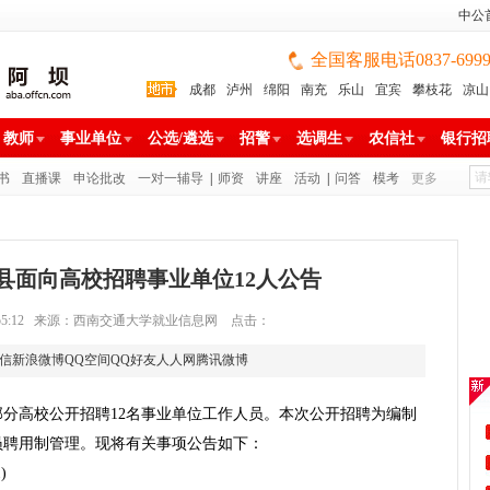
中公
全国客服电话0837-699988
成都
泸州
绵阳
南充
乐山
宜宾
攀枝花
凉山
雅安
巴中
广安
广元
遂宁
眉山
资阳
教师
事业单位
公选/遴选
招警
选调生
农信社
银行招
书
直播课
申论批改
一对一辅导
|
师资
讲座
活动
|
问答
模考
更多
郫县面向高校招聘事业单位12人公告
3 15:55:12 来源：西南交通大学就业信息网 点击：
信
新浪微博
QQ空间
QQ好友
人人网
腾讯微博
分高校公开招聘12名事业单位工作人员。本次公开招聘为编制
员聘用制管理。现将有关事项公告如下：
)