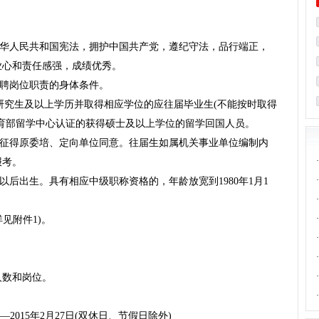
中华人民共和国宪法，拥护中国共产党，遵纪守法，品行端正，
业心和责任感强，成绩优秀。
招聘岗位职责的身体条件。
得硕士研究生及以上学历并取得相应学位的应往届毕业生(不能按时取得
育部留学中心认证的获得硕士及以上学位的留学回国人员。
须征得原委培、定向单位同意。往届生如属机关事业单位编制内
·
报考。
·
日及以后出生。具有相应中级职称资格的，年龄放宽到1980年1月1
·
·
见附件1)。
·
·
·
人数和岗位。
·
——2015年2月27日(双休日、节假日除外)