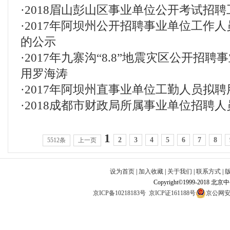
·
2018眉山彭山区事业单位公开考试招聘
·
2017年阿坝州公开招聘事业单位工作
的公示
·
2017年九寨沟“8.8”地震灾区公开招
用罗海涛
·
2017年阿坝州直事业单位工勤人员拟
·
2018成都市财政局所属事业单位招聘人
1
2
3
4
5
6
7
8
5512条
上一页
设为首页
|
加入收藏
|
关于我们
|
联系方式
|
Copyright©1999-2018 北
京ICP备10218183号
京ICP证161188号
京公网安备1