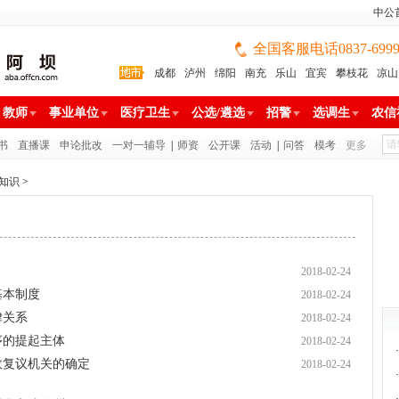
中公
全国客服电话0837-699988
成都
泸州
绵阳
南充
乐山
宜宾
攀枝花
凉山
雅安
巴中
广安
广元
遂宁
眉山
资阳
教师
事业单位
医疗卫生
公选/遴选
招警
选调生
农信
书
直播课
申论批改
一对一辅导
|
师资
公开课
活动
|
问答
模考
更多
知识
>
2018-02-24
基本制度
2018-02-24
律关系
2018-02-24
序的提起主体
2018-02-24
·
政复议机关的确定
2018-02-24
·