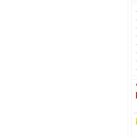
·
·
·
·
·
·
·
·