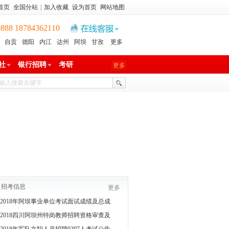
首页
全国分站
|
加入收藏
设为首页
网站地图
8 18784362110
自贡
德阳
内江
达州
阿坝
甘孜
更多
社
银行招聘
考研
更多
招考信息
更多
2018年阿坝事业单位考试面试成绩及总成
2018四川阿坝州特岗教师招聘资格审查及