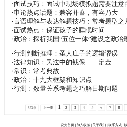
·
面试技巧：面试中现场模拟题需要注意
·
申论热点话题：兼容并蓄，有容乃大
·
言语理解与表达解题技巧：常考题型之
·
面试热点：保证孩子的睡眠时间
·
政治：探析我国“五位一体”建设之政治
·
行测判断推理：圣人庄子的逻辑谬误
·
法律知识：民法中的钱保——定金
·
常识：常考典故
·
政治：十九大框架和知识点
·
行测：数量关系考题之巧解日期问题
1
2
3
4
5
6
7
8
823条
上一页
设为首页
|
加入收藏
|
关于我们
|
联系方式
|