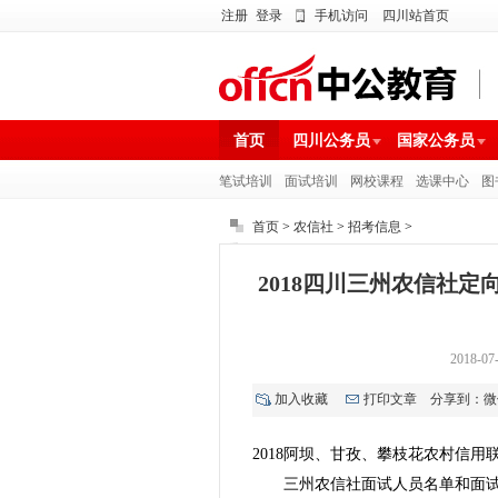
注册
登录
手机访问
四川站首页
首页
四川公务员
国家公务员
笔试培训
面试培训
网校课程
选课中心
图
首页
>
农信社
>
招考信息
>
2018四川三州农信社
2018-
加入收藏
打印文章
分享到：
微
2018阿坝、甘孜、攀枝花农村信用联
三州农信社面试人员名单和面试地