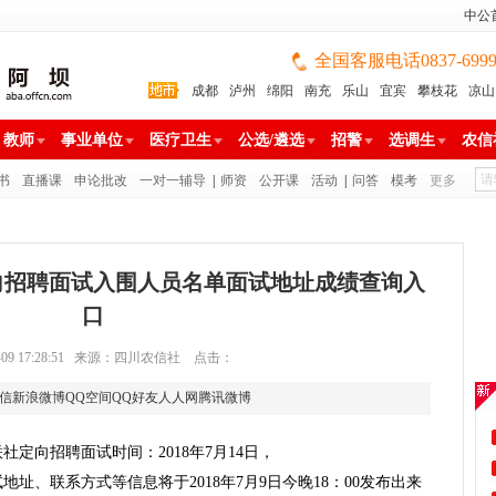
中公
全国客服电话0837-699988
成都
泸州
绵阳
南充
乐山
宜宾
攀枝花
凉山
雅安
巴中
广安
广元
遂宁
眉山
资阳
教师
事业单位
医疗卫生
公选/遴选
招警
选调生
农信
书
直播课
申论批改
一对一辅导
|
师资
公开课
活动
|
问答
模考
更多
定向招聘面试入围人员名单面试地址成绩查询入
口
07-09 17:28:51 来源：四川农信社 点击：
信
新浪微博
QQ空间
QQ好友
人人网
腾讯微博
社定向招聘面试时间：2018年7月14日，
址、联系方式等信息将于2018年7月9日今晚18：00发布出来