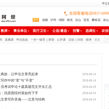
中公
全国客服电话0837-699988
成都
泸州
绵阳
南充
乐山
宜宾
攀枝花
凉山
雅安
巴中
广安
广元
遂宁
眉山
资阳
教师
事业单位
医疗卫生
公选/遴选
招警
选调生
农信
书
直播课
申论批改
一对一辅导
|
师资
公开课
活动
|
问答
模考
更多
历史典故，让申论文章亮起来
2018-06-14
写作中的“变”与“不变”
2018-06-14
公务员考试申论十篇真题范文开头汇总
2018-04-19
括题：找原因找对策如何下手
2018-04-19
·
申论文章写作灵魂——立意与结构
2018-04-19
·