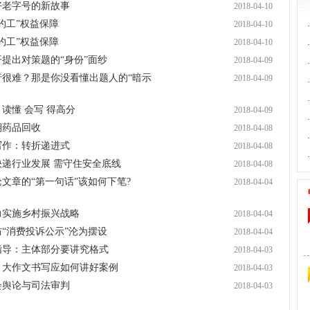
好老字号的新故事
2018-04-10
约工”权益保障
2018-04-10
·
约工”权益保障
2018-04-10
·
开提出对策题的“身份”面纱
2018-04-09
·
行很难？那是你没看懂出题人的“暗示
2018-04-09
·
·
读懂 会写 得高分
2018-04-09
·
期药品回收
2018-04-08
·
写作：转折递进式
2018-04-08
·
快递行业发展 需守住安全底线
2018-04-08
论文章的“第一句话”该如何下笔?
2018-04-04
力实施乡村振兴战略
2018-04-04
防“消费投诉公示”沦为摆设
2018-04-04
作指导：主体部分要讲究格式
2018-04-03
拨：大作文书写应如何讲好案例
2018-04-03
会舆论与司法审判
2018-04-03