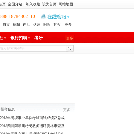
首页
全国分站
|
加入收藏
设为首页
网站地图
8 18784362110
自贡
德阳
内江
达州
阿坝
甘孜
更多
社
银行招聘
考研
更多
招考信息
更多
2018年阿坝事业单位考试面试成绩及总成
2018四川阿坝州特岗教师招聘资格审查及