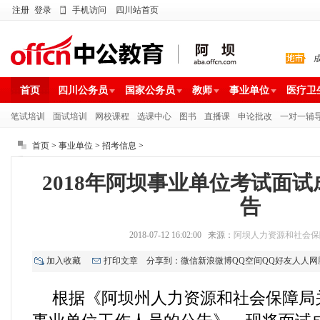
注册
登录
手机访问
四川站首页
首页
四川公务员
国家公务员
教师
事业单位
医疗卫
笔试培训
面试培训
网校课程
选课中心
图书
直播课
申论批改
一对一辅
首页
>
事业单位
>
招考信息
>
2018年阿坝事业单位考试面
告
2018-07-12 16:02:00 来源：
阿坝人力资源和社会保
加入收藏
打印文章
分享到：
微信
新浪微博
QQ空间
QQ好友
人人网
根据《阿坝州人力资源和社会保障局关