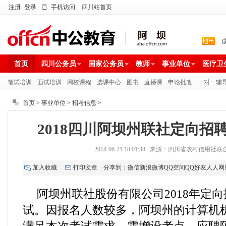
注册
登录
手机访问
四川站首页
首页
四川公务员
国家公务员
教师
事业单位
医疗卫
笔试培训
面试培训
网校课程
选课中心
图书
直播课
申论批改
一对一辅
首页
>
事业单位
>
招考信息
>
2018四川阿坝州联社定向招
2018-06-21 18:01:38 来源：四川省农村信用
加入收藏
打印文章
分享到：
微信
新浪微博
QQ空间
QQ好友
人人网
阿坝州联社股份有限公司2018年定
试。因报名人数较多，阿坝州的计算机