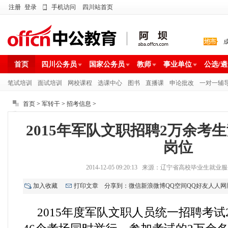
注册
登录
手机访问
四川站首页
首页
四川公务员
国家公务员
教师
事业单位
公选/
笔试培训
面试培训
网校课程
选课中心
图书
直播课
申论批改
一对一辅
首页
>
军转干
>
招考信息
>
2015年军队文职招聘2万余考生
岗位
2014-12-05 09:20:13 来源：辽宁省高校毕业生
加入收藏
打印文章
分享到：
微信
新浪微博
QQ空间
QQ好友
人人网
2015年度军队文职人员统一招聘考试