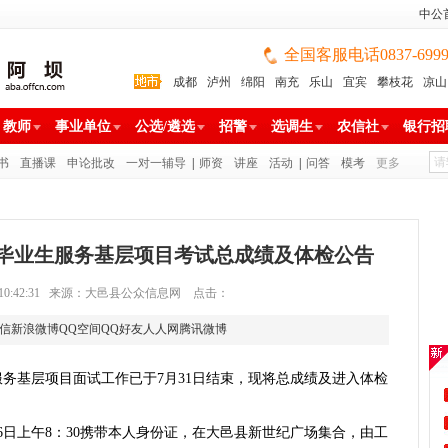
中公
全国客服电话0837-699988
成都
泸州
绵阳
南充
乐山
宜宾
攀枝花
凉山
雅安
巴中
广安
广元
遂宁
眉山
资阳
教师
事业单位
公选/遴选
招警
选调生
农信社
银行招
书
直播课
申论批改
一对一辅导
|
师资
讲座
活动
|
问答
模考
更多
校毕业生服务基层项目考试总成绩及体检公告
-04 10:42:31 来源：大邑县公众信息网 点击：
信
新浪微博
QQ空间
QQ好友
人人网
腾讯微博
生服务基层项目面试工作已于7月31日结束，现将总成绩及进入体检
月6日上午8：30携带本人身份证，在大邑县新世纪广场集合，由工