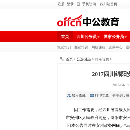
注册
登录
手机访问
四川站首页
首页
四川公务员
国家公务员
笔试培训
面试培训
网校课程
选课中心
图
首页
>
公选/遴选
>
招考信息
>
2017四川绵
2017-04
加入收藏
打印文章
分享到：
微
因工作需要，经四川省高级人
市安州区人民政府同意，绵阳市安
下(本公告同时在安州政务网http://anxi