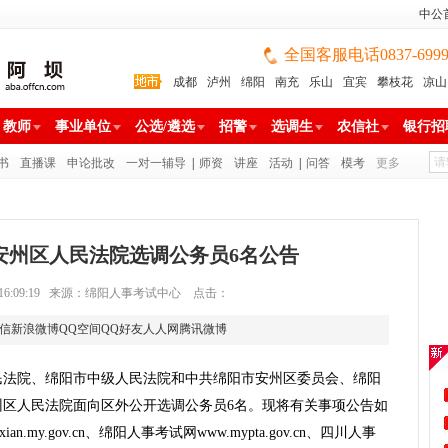
中公
全国客服电话0837-699988
成都
泸州
绵阳
南充
乐山
宜宾
攀枝花
凉山
雅安
巴中
广安
广元
遂宁
眉山
资阳
教师
事业单位
公选/遴选
招警
选调生
农信社
银行招
书
直播课
申论批改
一对一辅导
|
师资
讲座
活动
|
问答
模考
更多
阳安州区人民法院选调公务员6名公告
-19 16:09:19 来源：绵阳人事考试中心 点击：
信
新浪微博
QQ空间
QQ好友
人人网
腾讯微博
民法院、绵阳市中级人民法院和中共绵阳市安州区委员会、绵阳
州区人民法院面向区外公开选调公务员6名。现将有关事项公告如
an.my.gov.cn、绵阳人事考试网www.mypta.gov.cn、四川人事