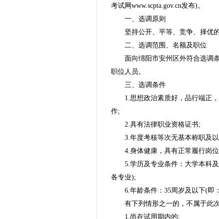
考试网www.scpta.gov.cn发布)。
一、选调原则
坚持公开、平等、竞争、择优
二、选调范围、名额及职位
面向绵阳市安州区外符合选调
职位人员。
三、选调条件
1.思想政治素质好，品行端正
作;
2.具有法律职业资格证书;
3.年度考核等次无基本称职及以
4.身体健康，具有正常履行岗
5.学历及专业条件：大学本科
各专业);
6.年龄条件：35周岁及以下(即：
有下列情形之一的，不属于此
1.尚在试用期内的;