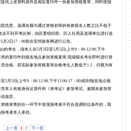
·
需提供上述资料原件及相应复印件一份参加资格复审，同时按报
·
·
·
法院负责。选调名额与通过资格初审的有效报名人数之比不低于
·
人数达不到开考比例，由区委组织部、区人社局及选调单位进行选
·
5月2日17：00前在安州政务网进行公告。
考生，须本人在5月3日至5月5日(上午9：00-12:00;下午
原件及要求的复印件到报名地点参加资格复审;现场报名考生即时进行资
否合格。若实际参加资格复审合格考生人数低于1:2，仍视为有
5日(上午9：00-12:00;下午13:00-17：00)前到报名地点领
生凭本人有效身份证原件和《准考证》参加考试。逾期未参加资
自动放弃。
在资格审查的任一环节中发现报考者不符合选调职位条件的，取
由报考者本人承担。
上一页
1
2
下一页