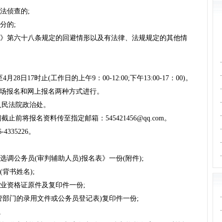
法侦查的;
分的;
法》第六十八条规定的回避情形以及有法律、法规规定的其他情
·
·
月28日17时止(工作日的上午9：00-12:00;下午13:00-17：00)。
·
现场报名和网上报名两种方式进行。
·
人民法院政治处。
·
前将报名资料传至指定邮箱：545421456@qq.com。
·
335226。
·
·
选调公务员(审判辅助人员)报名表》一份(附件);
(背书姓名);
职业资格证原件及复印件一份;
·
管部门的录用文件或公务员登记表)复印件一份;
·
。