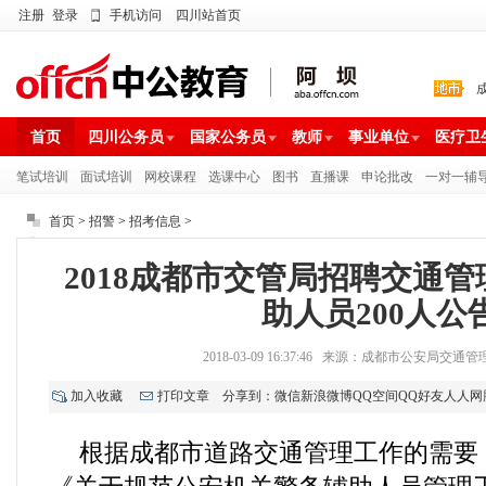
注册
登录
手机访问
四川站首页
首页
四川公务员
国家公务员
教师
事业单位
医疗卫
笔试培训
面试培训
网校课程
选课中心
图书
直播课
申论批改
一对一辅
首页
>
招警
>
招考信息
>
2018成都市交管局招聘交通
助人员200人公
2018-03-09 16:37:46 来源：成都市公安局交
加入收藏
打印文章
分享到：
微信
新浪微博
QQ空间
QQ好友
人人网
根据成都市道路交通管理工作的需要