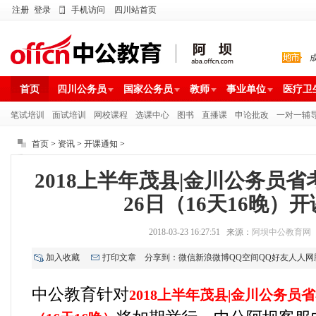
注册
登录
手机访问
四川站首页
首页
四川公务员
国家公务员
教师
事业单位
医疗卫
笔试培训
面试培训
网校课程
选课中心
图书
直播课
申论批改
一对一辅
首页
>
资讯
>
开课通知
>
2018上半年茂县|金川公务员
26日（16天16晚）
2018-03-23 16:27:51 来源：
阿坝中公教育网
加入收藏
打印文章
分享到：
微信
新浪微博
QQ空间
QQ好友
人人网
中公教育针对
2018上半年茂县|金川公务员