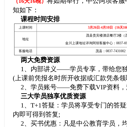
将如期举行，中公阿坝客服
（16天16晚）
知如下：
课程时间安排
上课时间
3月26日-4月10日（16天1
茂县贵宾楼酒店餐厅2楼（
地址
金川上课地址详询阿坝客服中心：0837-699988
客服电话
茂县：0837-7431002
两大免费资源
1、内部讲义——学员专享，带给您独
(上课前凭报名时所开收据或汇款凭条领
2、学员账号——免费下载VIP资料，
三大学员独享优质资源
1、T+1答疑：学员将享受专门的答
内即可得到答复;
2、买书优惠：凡是中公教育学员，