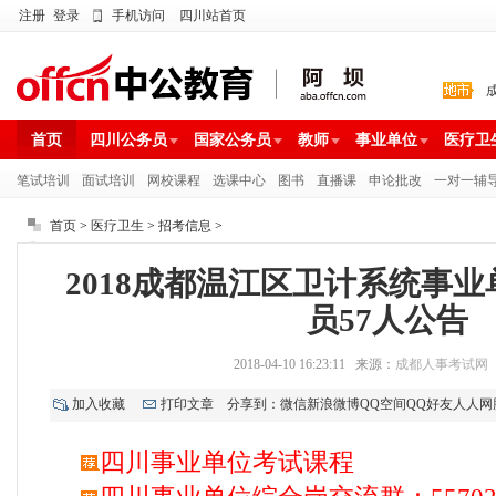
注册
登录
手机访问
四川站首页
首页
四川公务员
国家公务员
教师
事业单位
医疗卫
笔试培训
面试培训
网校课程
选课中心
图书
直播课
申论批改
一对一辅
首页
>
医疗卫生
>
招考信息
>
2018成都温江区卫计系统事
员57人公告
2018-04-10 16:23:11 来源：
成都人事考试网
加入收藏
打印文章
分享到：
微信
新浪微博
QQ空间
QQ好友
人人网
四川事业单位考试课程