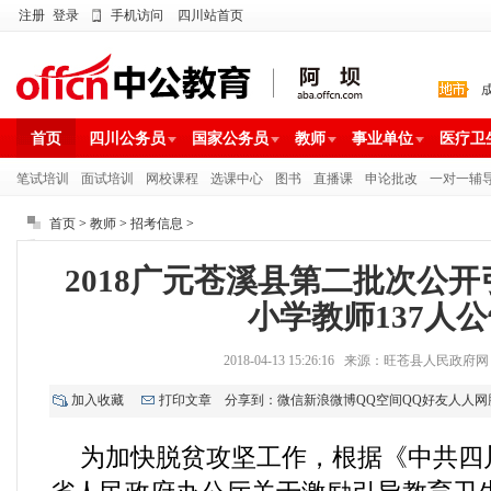
注册
登录
手机访问
四川站首页
首页
四川公务员
国家公务员
教师
事业单位
医疗卫
笔试培训
面试培训
网校课程
选课中心
图书
直播课
申论批改
一对一辅
首页
>
教师
>
招考信息
>
2018广元苍溪县第二批次公
小学教师137人
2018-04-13 15:26:16 来源：旺苍县人民政
加入收藏
打印文章
分享到：
微信
新浪微博
QQ空间
QQ好友
人人网
为加快脱贫攻坚工作，根据《中共四