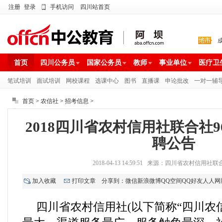
注册
登录
手机访问
四川站首页
首页
四川公务员
国家公务员
教师
事业单位
医疗卫
笔试培训
面试培训
网校课程
选课中心
图书
直播课
申论批改
一对一辅
首页
>
农信社
>
招考信息
>
2018四川省农村信用社联合社9
聘公告
2018-04-13 14:59:51 来源：四川省农村信用
加入收藏
打印文章
分享到：
微信
新浪微博
QQ空间
QQ好友
人人网
四川省农村信用社(以下简称“四川农