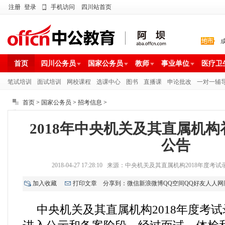
注册
登录
手机访问
四川站首页
首页
四川公务员
国家公务员
教师
事业单位
医疗卫
笔试培训
面试培训
网校课程
选课中心
图书
直播课
申论批改
一对一辅
首页
>
国家公务员
>
招考信息
>
2018年中央机关及其直属机
公告
2018-04-27 17:28:10 来源：中央机关及其直属机构2018
加入收藏
打印文章
分享到：
微信
新浪微博
QQ空间
QQ好友
人人网
中央机关及其直属机构2018年度考