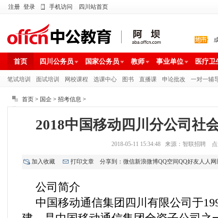
注册
登录
手机访问
四川站首页
首页
四川公务员
国家公务员
教师
事业单位
医疗卫
笔试培训
面试培训
网校课程
选课中心
图书
直播课
申论批改
一对一辅
首页
>
国企
>
招考信息
>
2018中国移动四川分公司社
2018-05-11 15:34:48 来源：智联招聘 
加入收藏
打印文章
分享到：
微信
新浪微博
QQ空间
QQ好友
人人网
公司简介
中国移动通信集团四川有限公司于199