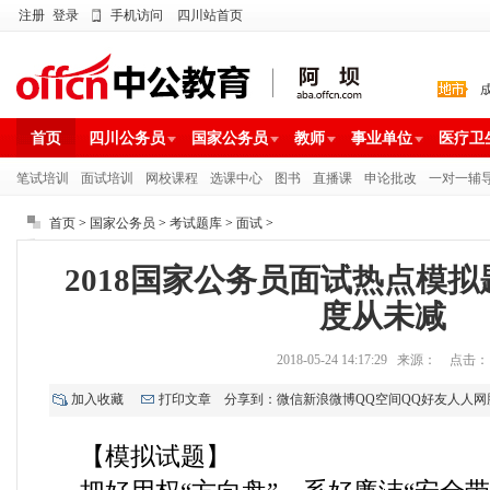
注册
登录
手机访问
四川站首页
首页
四川公务员
国家公务员
教师
事业单位
医疗卫
笔试培训
面试培训
网校课程
选课中心
图书
直播课
申论批改
一对一辅
首页
>
国家公务员
>
考试题库
>
面试
>
2018国家公务员面试热点模
度从未减
2018-05-24 14:17:29 来源： 点击：
加入收藏
打印文章
分享到：
微信
新浪微博
QQ空间
QQ好友
人人网
【模拟试题】