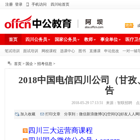
注册
登录
手机访问
四川站首页
首页
四川公务员
国家公务员
教师
事业单位
医疗卫
笔试培训
面试培训
网校课程
选课中心
图书
直播课
申论批改
一对一辅
首页
>
国企
>
招考信息
>
2018中国电信四川公司（甘
告
2018-05-29 17:13:51 来源：智联招聘 
加入收藏
打印文章
分享到：
微信
新浪微博
QQ空间
QQ好友
人人网
四川三大运营商课程