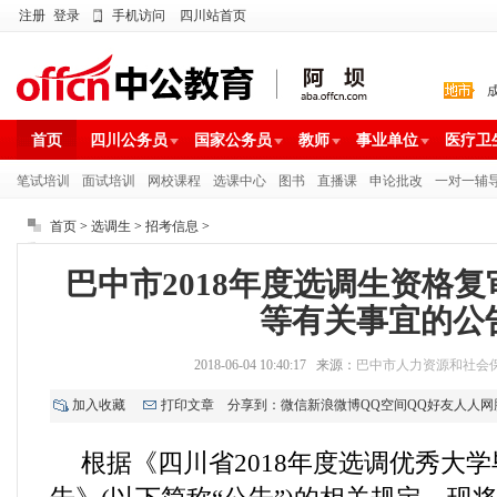
注册
登录
手机访问
四川站首页
首页
四川公务员
国家公务员
教师
事业单位
医疗卫
笔试培训
面试培训
网校课程
选课中心
图书
直播课
申论批改
一对一辅
首页
>
选调生
>
招考信息
>
巴中市2018年度选调生资格
等有关事宜的公
2018-06-04 10:40:17 来源：
巴中市人力资源和社会
加入收藏
打印文章
分享到：
微信
新浪微博
QQ空间
QQ好友
人人网
根据《四川省2018年度选调优秀大