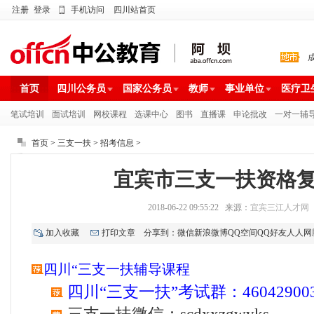
注册
登录
手机访问
四川站首页
首页
四川公务员
国家公务员
教师
事业单位
医疗卫
笔试培训
面试培训
网校课程
选课中心
图书
直播课
申论批改
一对一辅
首页
>
三支一扶
>
招考信息
>
宜宾市三支一扶资格
2018-06-22 09:55:22 来源：
宜宾三江人才网
加入收藏
打印文章
分享到：
微信
新浪微博
QQ空间
QQ好友
人人网
四川“三支一扶辅导课程
四川“三支一扶”考试群：
46042900