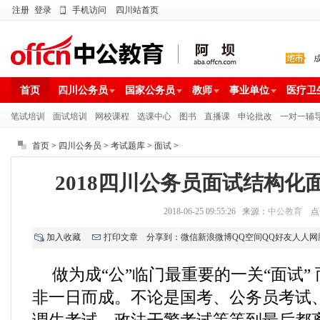
注册
登录
手机访问
四川站首页
首页
四川公务员
国家公务员
教师
事业单位
医疗卫
笔试培训
面试培训
网校课程
选课中心
图书
直播课
申论批改
一对一辅
首页
>
四川公务员
>
考试题库
>
面试
>
2018四川公务员面试结构化面
2018-06-25 09:55:26 来源：
中公教育
点
加入收藏
打印文章
分享到：
微信
新浪微博
QQ空间
QQ好友
人人网
做为成“公”临门最重要的一关“面试” 
非一日而成。不论是国考、公务员考试