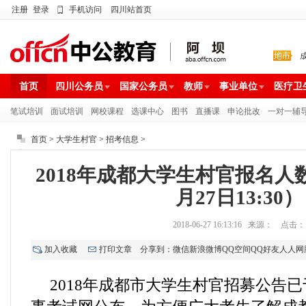
注册
登录
手机访问
四川站首页
首页
四川公务员
国家公务员
教师
事业单位
医疗卫
笔试培训
面试培训
网校课程
选课中心
图书
直播课
申论批改
一对一辅
首页
>
大学生村官
>
招考信息
>
2018年成都大学生村官报名人
月27日13:30）
2018-06-27 16:13:16 来源： 点击：
加入收藏
打印文章
分享到：
微信
新浪微博
QQ空间
QQ好友
人人网
2018年成都市大学生村官招募公告已