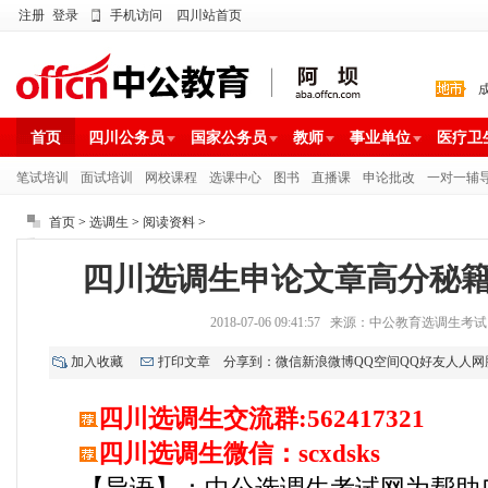
注册
登录
手机访问
四川站首页
首页
四川公务员
国家公务员
教师
事业单位
医疗卫
笔试培训
面试培训
网校课程
选课中心
图书
直播课
申论批改
一对一辅
首页
>
选调生
>
阅读资料
>
四川选调生申论文章高分秘
2018-07-06 09:41:57 来源：中公教育选调生
加入收藏
打印文章
分享到：
微信
新浪微博
QQ空间
QQ好友
人人网
四川选调生交流群:562417321
四川选调生微信：scxdsks