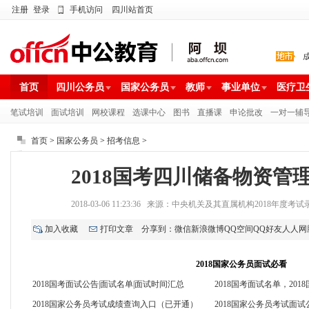
注册
登录
手机访问
四川站首页
首页
四川公务员
国家公务员
教师
事业单位
医疗卫
笔试培训
面试培训
网校课程
选课中心
图书
直播课
申论批改
一对一辅
首页
>
国家公务员
>
招考信息
>
2018国考四川储备物资管
2018-03-06 11:23:36 来源：中央机关及其直属机构2018
加入收藏
打印文章
分享到：
微信
新浪微博
QQ空间
QQ好友
人人网
2018国家公务员面试必看
2018国考面试公告|面试名单|面试时间汇总
2018国考面试名单，20
2018国家公务员考试成绩查询入口（已开通）
2018国家公务员考试面