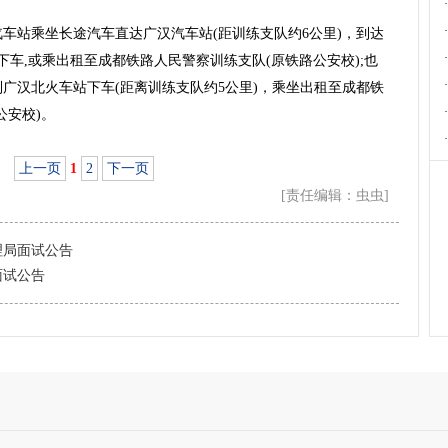
·
·
车站乘坐长途汽车直达广汉汽车站(距训练支队约6公里)，到达
·
下车,或乘出租至成都铁路人民警察训练支队(原铁路公安校);也
·
广汉北火车站下车(距离训练支队约5公里)，乘坐出租至成都铁
·
公安校)。
·
上一页
1
2
下一页
[责任编辑：虫虫]
理局面试公告
面试公告