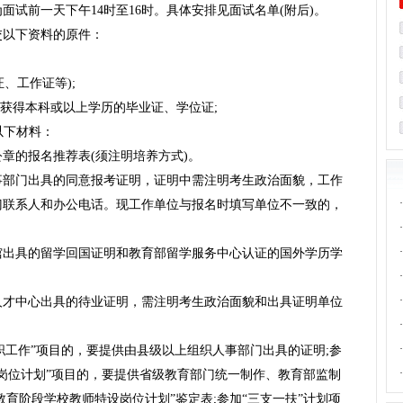
面试前一天下午14时至16时。具体安排见面试名单(附后)。
交以下资料的原件：
、工作证等);
已获得本科或以上学历的毕业证、学位证;
以下材料：
章的报名推荐表(须注明培养方式)。
事部门出具的同意报考证明，证明中需注明考生政治面貌，工作
·
门联系人和办公电话。现工作单位与报名时填写单位不一致的，
·
·
馆出具的留学回国证明和教育部留学服务中心认证的国外学历学
·
·
人才中心出具的待业证明，需注明考生政治面貌和出具证明单位
·
·
任职工作”项目的，要提供由县级以上组织人事部门出具的证明;参
·
岗位计划”项目的，要提供省级教育部门统一制作、教育部监制
教育阶段学校教师特设岗位计划”鉴定表;参加“三支一扶”计划项