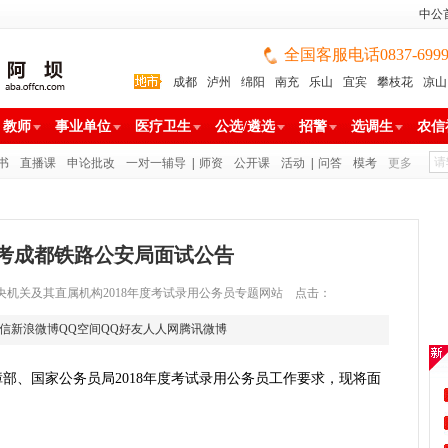
中公
全国客服电话0837-699988
成都
泸州
绵阳
南充
乐山
宜宾
攀枝花
凉山
雅安
巴中
广安
广元
遂宁
眉山
资阳
教师
事业单位
医疗卫生
公选/遴选
招警
选调生
农信
书
直播课
申论批改
一对一辅导
|
师资
公开课
活动
|
问答
模考
更多
8国考成都铁路公安局面试公告
52 来源：中央机关及其直属机构2018年度考试录用公务员专题网站 点击：
信
新浪微博
QQ空间
QQ好友
人人网
腾讯微博
部、国家公务员局2018年度考试录用公务员工作要求，现将面