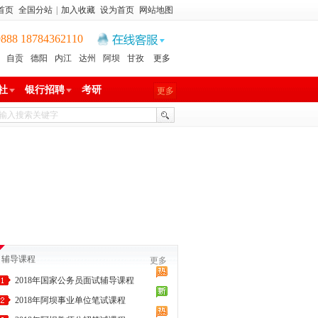
首页
全国分站
|
加入收藏
设为首页
网站地图
8 18784362110
自贡
德阳
内江
达州
阿坝
甘孜
更多
社
银行招聘
考研
更多
辅导课程
更多
2018年国家公务员面试辅导课程
2018年阿坝事业单位笔试课程