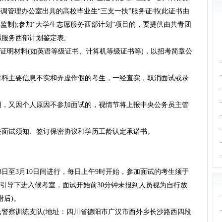
协调管理办公室出具的高校毕业生“三支一扶”服务证书(此证书由
监制);参加“大学生志愿服务西部计划”项目的，要提供由共青团
服务西部计划鉴定表;
他证明材料(如英语等级证书、计算机等级证书等)，以招考简章公
·
·
材料主要信息不实和弄虚作假的考生，一经查实，取消面试或录
·
·
明，又因个人原因不参加面试的，视情节将上报中央公务员主管
·
·
关面试须知、签订保密协议和学历工龄认定承诺书。
·
·
月8日至3月10日间进行，每日上午9时开始，参加面试的考生须于
人员引导下进入候考室，面试开始前30分钟未报到人员视为自行放
·
附后)。
·
警察训练支队(地址：四川省德阳市广汉市西外乡长沙路西四段