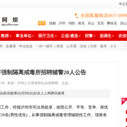
中公
全国客服电话0837-699988
成都
泸州
绵阳
南充
乐山
宜宾
攀枝花
凉山
雅安
巴中
广安
广元
遂宁
眉山
资阳
教师
事业单位
医疗卫生
公选/遴选
招警
选调生
农信
书
直播课
申论批改
一对一辅导
|
师资
公开课
活动
|
问答
模考
更多
州市强制隔离戒毒所招聘辅警20人公告
2 16:53:09 来源：泸州人力资源和社会保障网 点击：
信
新浪微博
QQ空间
QQ好友
人人网
腾讯微博
理工作，经报泸州市司法局批准，按照公开、平等、竞争、择优
20名(男性优先)，从事强制隔离戒毒管理辅助性工作。现将有