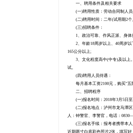
一、聘用条件及相关要求
(一)聘用性质：劳动合同制人
(二)聘用时间：二年(试用期
(三)招聘条件：
1、政治可靠、作风正派、身体
2、年龄18周岁以上、40周岁
165公分以上;
3、文化程度高中(中专)及以
试。
(四)聘用人员待遇：
每月基本工资2100元，购买“
二、招聘程序
(一)报名时间：2018年3月5日至
(二)报名地点：泸州市龙马潭
人：钟警官、李警官，电话：0830—27
(三)报名手续：报考者携带本
近期两寸白底彩色照片2张，填写好