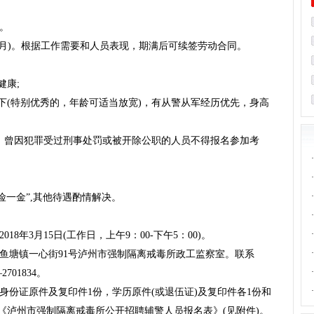
员。
2个月)。根据工作需要和人员表现，期满后可续签劳动合同。
健康;
以下(特别优秀的，年龄可适当放宽)，有从警从军经历优先，身高
上。曾因犯罪受过刑事处罚或被开除公职的人员不得报名参加考
·
·
·
五险一金”,其他待遇酌情解决。
·
·
2018年3月15日(工作日，上午9：00-下午5：00)。
·
区鱼塘镇一心街91号泸州市强制隔离戒毒所政工监察室。联系
·
01834。
·
人身份证原件及复印件1份，学历原件(或退伍证)及复印件各1份和
《泸州市强制隔离戒毒所公开招聘辅警人员报名表》(见附件)。