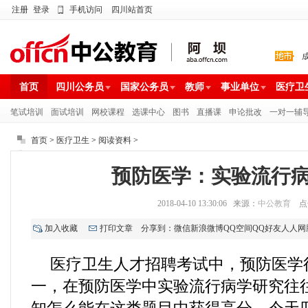
注册
登录
手机访问
四川站首页
首页
四川公务员
国家公务员
教师
事业单位
医疗卫
笔试培训
面试培训
网校课程
选课中心
图书
直播课
申论批改
一对一辅
首页
>
医疗卫生
>
阅读资料
>
预防医学：实验流行
2018-04-10 13:30:06 来源：
中公教育
点
加入收藏
打印文章
分享到：
微信
新浪微博
QQ空间
QQ好友
人人网
医疗卫生人才招聘考试中，预防医学
一，在预防医学中实验流行病学研究往