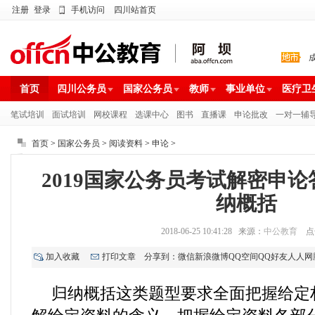
注册
登录
手机访问
四川站首页
首页
四川公务员
国家公务员
教师
事业单位
医疗卫
笔试培训
面试培训
网校课程
选课中心
图书
直播课
申论批改
一对一辅
首页
>
国家公务员
>
阅读资料
>
申论
>
2019国家公务员考试解密申
纳概括
2018-06-25 10:41:28 来源：
中公教育
点
加入收藏
打印文章
分享到：
微信
新浪微博
QQ空间
QQ好友
人人网
归纳概括这类题型要求全面把握给定